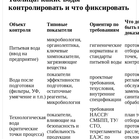
контролировать и что фиксировать
Что д
Объект
Типовые
Ориентир по
быть 
контроля
показатели
требованиям
доказ
микробиология,
органолептика,
гигиенические
проток
Питьевая вода
ключевые
нормативы и
отбора
(ввод на
химпоказатели,
стандарты
точек,
предприятие)
загрязняющие
питьевой воды
контр
вещества
показатели
прото
проектные
Вода после
эффективности
реглам
требования,
подготовки
подготовки,
обслу
техусловия,
(фильтры, УФ,
остаточные
замены
внутренние
умягчение и т.п.)
реагенты,
санит
спецификации
микробиология
обрабо
требования
показатели,
HACCP/
план т
Технологическая
влияющие на
СМБПП, ТУ/
отбора
вода
безопасность и
СТО,
прото
(критические
стабильность
техрегламенты
рассл
точки процесса)
продукции
ЕАЭС по
откло