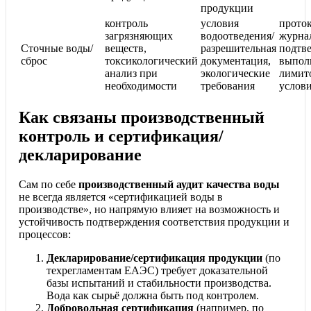
продукции
контроль
условия
прото
загрязняющих
водоотведения/
журнал
Сточные воды/
веществ,
разрешительная
подтв
сброс
токсикологический
документация,
выпол
анализ при
экологические
лимит
необходимости
требования
услов
Как связаны производственный
контроль и сертификация/
декларирование
Сам по себе
производственный аудит качества воды
не всегда является «сертификацией воды в
производстве», но напрямую влияет на возможность и
устойчивость подтверждения соответствия продукции и
процессов:
Декларирование/сертификация продукции
(по
техрегламентам ЕАЭС) требует доказательной
базы испытаний и стабильности производства.
Вода как сырьё должна быть под контролем.
Добровольная сертификация
(например, по