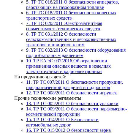
5. ТР ТС 016/2011
О безопасности аппаратов,
работающих на газообразном топливе
6. ТР ТС 018/2011
О безопасности колесных
транспортных средств
7. TР ТС 020/2011
Электромагнитная
совместимость технических средств
8. ТР ТС 031/2012
О безопасности
сельскохозяйственных и лесохозяйственных
тракторов и прицепов к ним
9. ТР ТС 032/2013
О безопасности оборудования
под избыточным давлением
10. ТР ЕАЭС 037/2016
Об ограничении
применения опасных веществ в изделиях
электротехники и радиоэлектроники
На продукцию для детей:
11. ТР ТС 007/2011
О безопасности продукции,
предназначенной для детей и подростков
12. ТР ТС 008/2011
О безопасности игрушек
Прочие технические регламенты:
13. ТР ТС 005/2011
О безопасности упаковки
14. ТР ТС 009/2011
О безопасности парфюмерно-
косметической продукции
15. ТР ТС 014/2011
О Безопасности
автомобильных дорог
16. ТР ТС 015/2012
О безопасности зерна