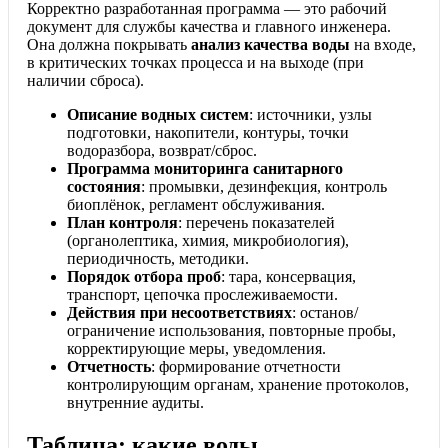
Корректно разработанная программа — это рабочий
документ для службы качества и главного инженера.
Она должна покрывать
анализ качества воды
на входе,
в критических точках процесса и на выходе (при
наличии сброса).
Описание водных систем
: источники, узлы
подготовки, накопители, контуры, точки
водоразбора, возврат/сброс.
Программа мониторинга санитарного
состояния
: промывки, дезинфекция, контроль
биоплёнок, регламент обслуживания.
План контроля
: перечень показателей
(органолептика, химия, микробиология),
периодичность, методики.
Порядок отбора проб
: тара, консервация,
транспорт, цепочка прослеживаемости.
Действия при несоответствиях
: останов/
ограничение использования, повторные пробы,
корректирующие меры, уведомления.
Отчетность
: формирование отчетности
контролирующим органам, хранение протоколов,
внутренние аудиты.
Таблица: какие воды