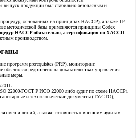
бы выпуск продукции был стабильно безопасным и
я процедур, основанных на принципах HACCP), а также ТР
стве методической базы применяются принципы Codex
оцедур HACCP обязательно
, а
сертификация по ХАССП
рактным производством.
рганы
е программ prerequisites (PRP), мониторинг,
 обычно сосредоточено на доказательствах управления
льные меры.
/2011.
 ISO 22000/ГОСТ Р ИСО 22000 либо аудит по схеме HACCP).
 санитарные и технологические документы (ТУ/СТО),
я смен и линий, а также готовность к внешним аудитам