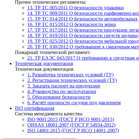
Прочие технические регламенты:
13. ТР ТС 005/2011
О безопасности упаковки
14. ТР ТС 009/2011
О безопасности парфюмерно-ко
15. ТР ТС 014/2011
О Безопасности автомобильных
16. ТР ТС 015/2012
О безопасности зерна
17. ТР ТС 017/2011
О безопасности продукции лег
18. ТР ТС 019/2011
О безопасности средств индиви
19. ТР ТС 025/2012
О безопасности мебельной про
20. ТР ТС 030/2012
О требованиях к смазочным мат
Пожарный технический регламент:
21. ТР ЕАЭС 043/2017
О требованиях к средствам 
Техническая документация
Техническая документация:
1. Разработка технических условий (ТУ)
2. Регистрация технических условий (ТУ)
3. Заказать паспорт на продукцию
4. Руководство по эксплуатации
5. Обоснование безопасности
6. Расчёт прочности сосудов под давлением
ISO сертификация
Система менеджмента качества:
ISO 9001:2015 (ГОСТ Р ИСО 9001-2015)
OHSAS 18001:2007 (ГОСТ Р 54934-2012)
ISO 14001:2015 (ГОСТ Р ИСО 14001-2007)