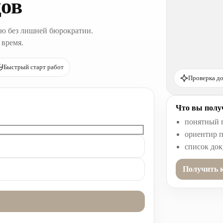
дов
ю без лишней бюрократии.
 время.
Быстрый старт работ
Проверка до
Что вы получ
понятный 
ориентир п
список до
Получить 