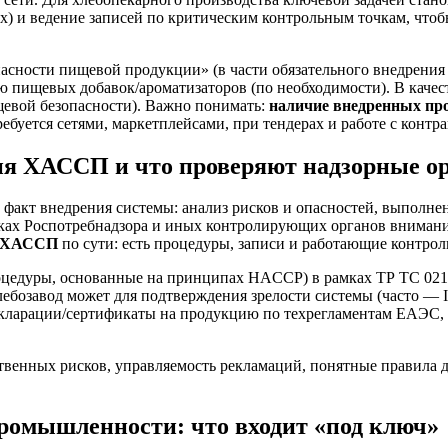
х) и ведение записей по критическим контрольным точкам, что
асности пищевой продукции» (в части обязательного внедрени
ю пищевых добавок/ароматизаторов (по необходимости). В каче
ищевой безопасности). Важно понимать:
наличие внедренных пр
ебуется сетями, маркетплейсами, при тендерах и работе с конт
ия ХАССП и что проверяют надзорные о
 факт внедрения системы: анализ рисков и опасностей, выполнени
ках Роспотребнадзора и иных контролирующих органов внимание
ту ХАССП
по сути: есть процедуры, записи и работающие контро
цедуры, основанные на принципах HACCP) в рамках ТР ТС 021
ебозавод может для подтверждения зрелости системы (часто —
екларации/сертификаты на продукцию по техрегламентам ЕАЭС,
венных рисков, управляемость рекламаций, понятные правила дл
ромышленности: что входит «под ключ»