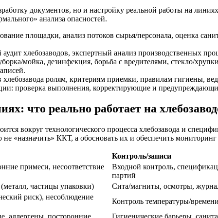
аботку документов, но и настройку реальной работы на линиях
рмального» анализа опасностей.
дование площадки, анализ потоков сырья/персонала, оценка са
й аудит хлебозаводов, экспертный анализ производственных проц
(уборка/мойка, дезинфекция, борьба с вредителями, стекло/хруп
аписей.
в хлебозавода ролям, критериям приемки, правилам гигиены, в
ции: проверка выполнения, корректирующие и предупреждающие
иях: что реально работает на хлебозавод
оится вокруг технологического процесса хлебозавода и специфик
о не «назначить» ККТ, а обосновать их и обеспечить мониторинг
Контроль/записи
нние примеси, несоответствие
Входной контроль, спецификац
партий
(металл, частицы упаковки)
Сита/магниты, осмотры, журна
еский риск), несоблюдение
Контроль температуры/времени
ие, аллергены, посторонние
Гигиенические барьеры, санита