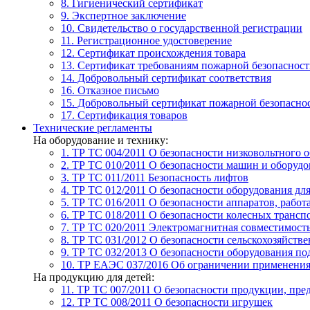
8. Гигиенический сертификат
9. Экспертное заключение
10. Свидетельство о государственной регистрации
11. Регистрационное удостоверение
12. Сертификат происхождения товара
13. Сертификат требованиям пожарной безопаснос
14. Добровольный сертификат соответствия
16. Отказное письмо
15. Добровольный сертификат пожарной безопасно
17. Сертификация товаров
Технические регламенты
На оборудование и технику:
1. ТР ТС 004/2011
О безопасности низковольтного 
2. ТР ТС 010/2011
О безопасности машин и оборудо
3. ТР ТС 011/2011
Безопасность лифтов
4. ТР ТС 012/2011
О безопасности оборудования дл
5. ТР ТС 016/2011
О безопасности аппаратов, рабо
6. ТР ТС 018/2011
О безопасности колесных трансп
7. TР ТС 020/2011
Электромагнитная совместимость
8. ТР ТС 031/2012
О безопасности сельскохозяйств
9. ТР ТС 032/2013
О безопасности оборудования п
10. ТР ЕАЭС 037/2016
Об ограничении применения 
На продукцию для детей:
11. ТР ТС 007/2011
О безопасности продукции, пред
12. ТР ТС 008/2011
О безопасности игрушек