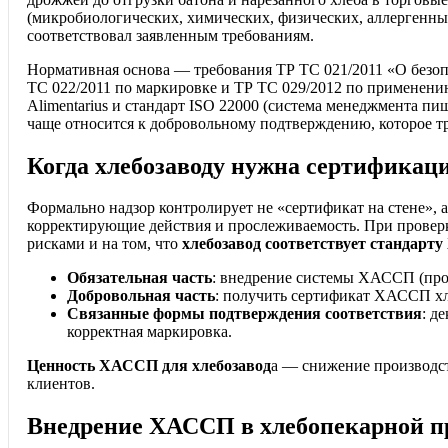
(микробиологических, химических, физических, аллергенны
соответствовал заявленным требованиям.
Нормативная основа — требования ТР ТС 021/2011 «О безоп
ТС 022/2011 по маркировке и ТР ТС 029/2012 по применени
Alimentarius и стандарт ISO 22000 (система менеджмента п
чаще относится к добровольному подтверждению, которое тр
Когда хлебозаводу нужна сертификац
Формально надзор контролирует не «сертификат на стене», а
корректирующие действия и прослеживаемость. При провер
рисками и на том, что
хлебозавод соответствует стандар
Обязательная часть
: внедрение системы ХАССП (про
Добровольная часть
: получить сертификат ХАССП хл
Связанные формы подтверждения соответствия
: д
корректная маркировка.
Ценность ХАССП для хлебозавод
а — снижение производст
клиентов.
Внедрение ХАССП в хлебопекарной п