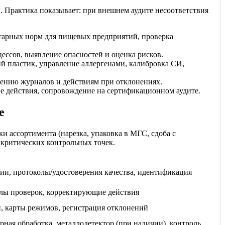
. Практика показывает: при внешнем аудите несоответствия
нитарных норм для пищевых предприятий, проверка
ессов, выявление опасностей и оценка рисков.
кий пластик, управление аллергенами, калибровка СИ,
едению журналов и действиям при отклонениях.
 действия, сопровождение на сертификационном аудите.
е
и ассортимента (нарезка, упаковка в МГС, сдоба с
 критических контрольных точек.
ии, протоколы/удостоверения качества, идентификация
лы проверок, корректирующие действия
, карты режимов, регистрация отклонений
рная обработка, металлодетектор (при наличии), контроль