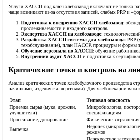
Услуги ХАССП под ключ хлебозавод включают не только разр
чаще возникают из‑за отсутствия записей, слабых PRP и «фо
Подготовка к внедрению ХАССП хлебозавод
: обсле
прослеживаемости и входного контроля.
Экспертиза ХАССП на хлебозаводе
: технологически
Разработка ХАССП системы для хлебозавода
: PRP 
техобслуживание), план HACCP, процедуры и формы з
Обучение персонала по ХАССП
: обучение работнико
Внутренний аудит ХАССП
и подготовка к сертифика
Критические точки и контроль на лин
Анализ критических точек хлебобулочного производства стр
начинками, изделия с аллергенами). Для хлебопекарни важн
Этап
Типовая опасность
Приемка сырья (мука, дрожжи,
Микробиология, посторо
улучшители)
спецификациям
Просеивание, дозирование
Физические загрязнения 
Недопек (микробиологич
Выпечка
режимов
Перекрестное загрязнен