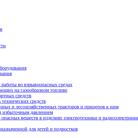
ти
сти
оборудования
вания
я работы во взрывоопасных средах
тающих на газообразном топливе
ортных средств
 технических средств
енных и лесохозяйственных тракторов и прицепов к ним
од избыточным давлением
опасных веществ в изделиях электротехники и радиоэлектрони
назначенной для детей и подростков