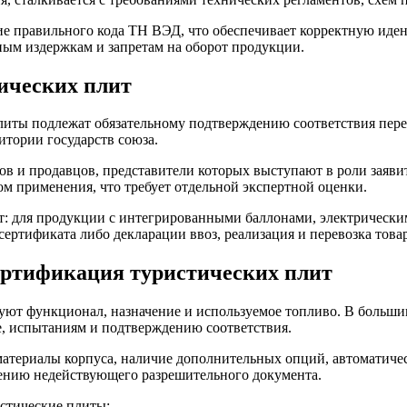
ие правильного кода ТН ВЭД, что обеспечивает корректную иде
ым издержкам и запретам на оборот продукции.
ических плит
литы подлежат обязательному подтверждению соответствия пере
итории государств союза.
ров и продавцов, представители которых выступают в роли заяв
м применения, что требует отдельной экспертной оценки.
т: для продукции с интегрированными баллонами, электрически
ертификата либо декларации ввоз, реализация и перевозка това
ртификация туристических плит
уют функционал, назначение и используемое топливо. В больши
е, испытаниям и подтверждению соответствия.
материалы корпуса, наличие дополнительных опций, автоматичес
чению недействующего разрешительного документа.
стические плиты: