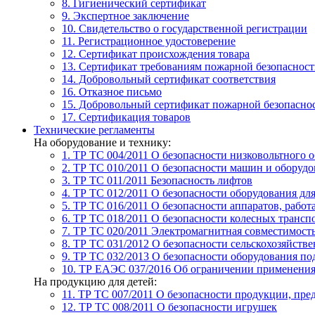
8. Гигиенический сертификат
9. Экспертное заключение
10. Свидетельство о государственной регистрации
11. Регистрационное удостоверение
12. Сертификат происхождения товара
13. Сертификат требованиям пожарной безопаснос
14. Добровольный сертификат соответствия
16. Отказное письмо
15. Добровольный сертификат пожарной безопасно
17. Сертификация товаров
Технические регламенты
На оборудование и технику:
1. ТР ТС 004/2011
О безопасности низковольтного 
2. ТР ТС 010/2011
О безопасности машин и оборудо
3. ТР ТС 011/2011
Безопасность лифтов
4. ТР ТС 012/2011
О безопасности оборудования дл
5. ТР ТС 016/2011
О безопасности аппаратов, рабо
6. ТР ТС 018/2011
О безопасности колесных трансп
7. TР ТС 020/2011
Электромагнитная совместимость
8. ТР ТС 031/2012
О безопасности сельскохозяйств
9. ТР ТС 032/2013
О безопасности оборудования п
10. ТР ЕАЭС 037/2016
Об ограничении применения 
На продукцию для детей:
11. ТР ТС 007/2011
О безопасности продукции, пред
12. ТР ТС 008/2011
О безопасности игрушек