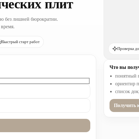
ческих плит
ю без лишней бюрократии.
 время.
Быстрый старт работ
Проверка до
Что вы получ
понятный 
ориентир п
список до
Получить 