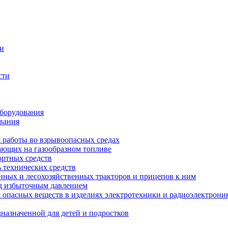
ти
сти
оборудования
вания
я работы во взрывоопасных средах
тающих на газообразном топливе
ортных средств
 технических средств
енных и лесохозяйственных тракторов и прицепов к ним
од избыточным давлением
опасных веществ в изделиях электротехники и радиоэлектрони
назначенной для детей и подростков