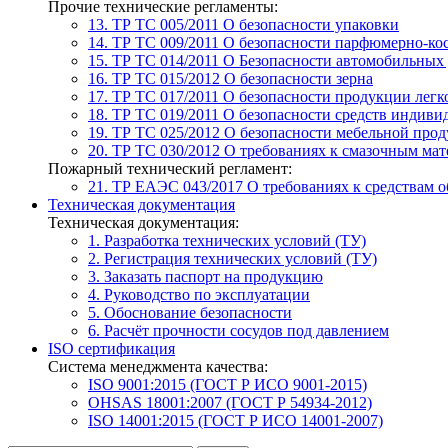
Прочие технические регламенты:
13. ТР ТС 005/2011
О безопасности упаковки
14. ТР ТС 009/2011
О безопасности парфюмерно-ко
15. ТР ТС 014/2011
О Безопасности автомобильных
16. ТР ТС 015/2012
О безопасности зерна
17. ТР ТС 017/2011
О безопасности продукции лег
18. ТР ТС 019/2011
О безопасности средств индиви
19. ТР ТС 025/2012
О безопасности мебельной про
20. ТР ТС 030/2012
О требованиях к смазочным мат
Пожарный технический регламент:
21. ТР ЕАЭС 043/2017
О требованиях к средствам 
Техническая документация
Техническая документация:
1. Разработка технических условий (ТУ)
2. Регистрация технических условий (ТУ)
3. Заказать паспорт на продукцию
4. Руководство по эксплуатации
5. Обоснование безопасности
6. Расчёт прочности сосудов под давлением
ISO сертификация
Система менеджмента качества:
ISO 9001:2015 (ГОСТ Р ИСО 9001-2015)
OHSAS 18001:2007 (ГОСТ Р 54934-2012)
ISO 14001:2015 (ГОСТ Р ИСО 14001-2007)