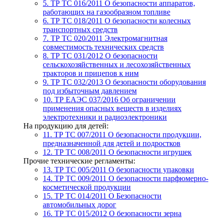
5. ТР ТС 016/2011
О безопасности аппаратов,
работающих на газообразном топливе
6. ТР ТС 018/2011
О безопасности колесных
транспортных средств
7. TР ТС 020/2011
Электромагнитная
совместимость технических средств
8. ТР ТС 031/2012
О безопасности
сельскохозяйственных и лесохозяйственных
тракторов и прицепов к ним
9. ТР ТС 032/2013
О безопасности оборудования
под избыточным давлением
10. ТР ЕАЭС 037/2016
Об ограничении
применения опасных веществ в изделиях
электротехники и радиоэлектроники
На продукцию для детей:
11. ТР ТС 007/2011
О безопасности продукции,
предназначенной для детей и подростков
12. ТР ТС 008/2011
О безопасности игрушек
Прочие технические регламенты:
13. ТР ТС 005/2011
О безопасности упаковки
14. ТР ТС 009/2011
О безопасности парфюмерно-
косметической продукции
15. ТР ТС 014/2011
О Безопасности
автомобильных дорог
16. ТР ТС 015/2012
О безопасности зерна