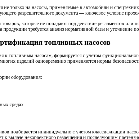
я не только на насосы, применяемые в автомобили и спецтехни
вующего разрешительного документа — ключевое условие прохож
товаров, которые не попадают под действие регламентов или п
са продукции требуется анализ нормативной базы и уточнение п
ртификация топливных насосов
я к топливным насосам, формируется с учетом функционального
 многих изделий одновременно применяются нормы безопасност
ории оборудования:
ных средах
вов подбирается индивидуально с учетом классификации насос
ет к выдаче некорректного разрешения и последующим претензи