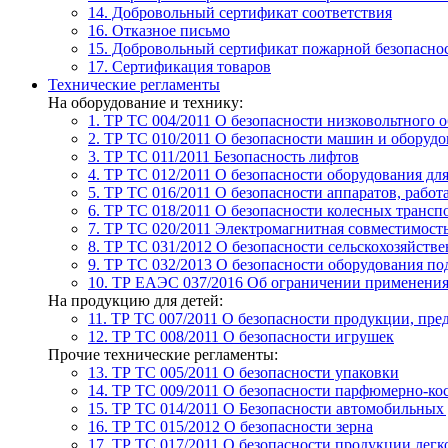
14. Добровольный сертификат соответствия
16. Отказное письмо
15. Добровольный сертификат пожарной безопасно
17. Сертификация товаров
Технические регламенты
На оборудование и технику:
1. ТР ТС 004/2011
О безопасности низковольтного 
2. ТР ТС 010/2011
О безопасности машин и оборудо
3. ТР ТС 011/2011
Безопасность лифтов
4. ТР ТС 012/2011
О безопасности оборудования дл
5. ТР ТС 016/2011
О безопасности аппаратов, рабо
6. ТР ТС 018/2011
О безопасности колесных трансп
7. TР ТС 020/2011
Электромагнитная совместимость
8. ТР ТС 031/2012
О безопасности сельскохозяйств
9. ТР ТС 032/2013
О безопасности оборудования п
10. ТР ЕАЭС 037/2016
Об ограничении применения 
На продукцию для детей:
11. ТР ТС 007/2011
О безопасности продукции, пред
12. ТР ТС 008/2011
О безопасности игрушек
Прочие технические регламенты:
13. ТР ТС 005/2011
О безопасности упаковки
14. ТР ТС 009/2011
О безопасности парфюмерно-ко
15. ТР ТС 014/2011
О Безопасности автомобильных
16. ТР ТС 015/2012
О безопасности зерна
17. ТР ТС 017/2011
О безопасности продукции лег