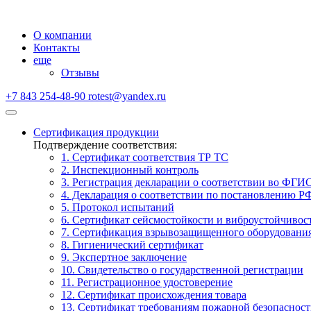
О компании
Контакты
еще
Отзывы
+7 843 254-48-90
rotest@yandex.ru
Сертификация продукции
Подтверждение соответствия:
1. Сертификат соответствия ТР ТС
2. Инспекционный контроль
3. Регистрация декларации о соответствии во ФГИ
4. Декларация о соответствии по постановлению Р
5. Протокол испытаний
6. Сертификат сейсмостойкости и виброустойчивос
7. Сертификация взрывозащищенного оборудовани
8. Гигиенический сертификат
9. Экспертное заключение
10. Свидетельство о государственной регистрации
11. Регистрационное удостоверение
12. Сертификат происхождения товара
13. Сертификат требованиям пожарной безопаснос