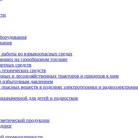
сти
оборудования
вания
я работы во взрывоопасных средах
тающих на газообразном топливе
ортных средств
 технических средств
енных и лесохозяйственных тракторов и прицепов к ним
од избыточным давлением
опасных веществ в изделиях электротехники и радиоэлектрони
назначенной для детей и подростков
сметической продукции
 дорог
кой промышленности