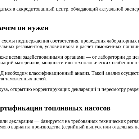
щаться в аккредитованный центр, обладающий актуальной экспер
зачем он нужен
 схемы подтверждения соответствия, проведения лабораторных
ельных регламентов, условия ввоза и расчет таможенных пошлин
акже всеми задействованными органами — от лаборатории до цен
риаций материалов, мощности или технологических особенностей
ЭД необходим классификационный анализ. Такой анализ осущес
ля таможенных целей.
руза, открытию корректирующих деклараций и пересмотру разре
Сертификация топливных насосов
и декларация — базируется на требованиях технических реглам
ого варианта производства (серийный выпуск или отдельная па