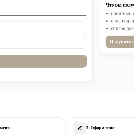
Что вы получ
понятный 
ориентир п
список до
Получить 
ументы
3. Оформление