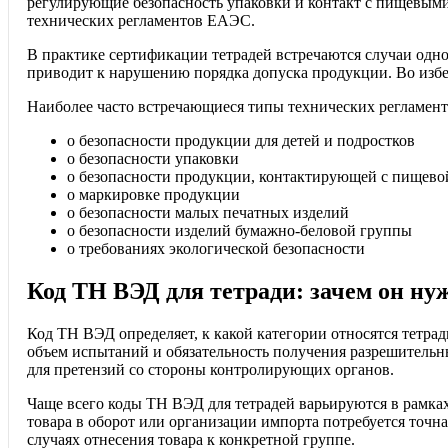
регулирующие безопасность упаковки и контакт с пищевыми
технических регламентов ЕАЭС.
В практике сертификации тетрадей встречаются случаи одн
приводит к нарушению порядка допуска продукции. Во избе
Наиболее часто встречающиеся типы технических регламент
о безопасности продукции для детей и подростков
о безопасности упаковки
о безопасности продукции, контактирующей с пищево
о маркировке продукции
о безопасности малых печатных изделий
о безопасности изделий бумажно-беловой группы
о требованиях экологической безопасности
Код ТН ВЭД для тетради: зачем он ну
Код ТН ВЭД определяет, к какой категории относятся тетра
объем испытаний и обязательность получения разрешительн
для претензий со стороны контролирующих органов.
Чаще всего коды ТН ВЭД для тетрадей варьируются в рамка
товара в оборот или организации импорта потребуется точ
случаях отнесения товара к конкретной группе.