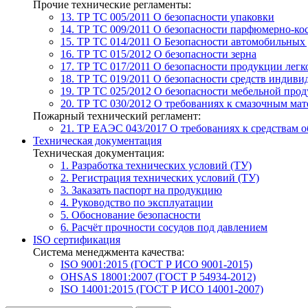
Прочие технические регламенты:
13. ТР ТС 005/2011
О безопасности упаковки
14. ТР ТС 009/2011
О безопасности парфюмерно-ко
15. ТР ТС 014/2011
О Безопасности автомобильных
16. ТР ТС 015/2012
О безопасности зерна
17. ТР ТС 017/2011
О безопасности продукции лег
18. ТР ТС 019/2011
О безопасности средств индиви
19. ТР ТС 025/2012
О безопасности мебельной про
20. ТР ТС 030/2012
О требованиях к смазочным мат
Пожарный технический регламент:
21. ТР ЕАЭС 043/2017
О требованиях к средствам 
Техническая документация
Техническая документация:
1. Разработка технических условий (ТУ)
2. Регистрация технических условий (ТУ)
3. Заказать паспорт на продукцию
4. Руководство по эксплуатации
5. Обоснование безопасности
6. Расчёт прочности сосудов под давлением
ISO сертификация
Система менеджмента качества:
ISO 9001:2015 (ГОСТ Р ИСО 9001-2015)
OHSAS 18001:2007 (ГОСТ Р 54934-2012)
ISO 14001:2015 (ГОСТ Р ИСО 14001-2007)