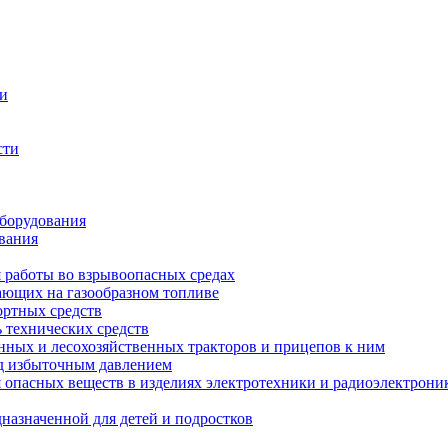
ти
сти
оборудования
вания
я работы во взрывоопасных средах
тающих на газообразном топливе
ортных средств
 технических средств
енных и лесохозяйственных тракторов и прицепов к ним
од избыточным давлением
опасных веществ в изделиях электротехники и радиоэлектрони
назначенной для детей и подростков