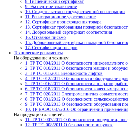
8. Гигиенический сертификат
9. Экспертное заключение
10. Свидетельство о государственной регистрации
11. Регистрационное удостоверение
12. Сертификат происхождения товара
13. Сертификат требованиям пожарной безопаснос
14. Добровольный сертификат соответствия
16. Отказное письмо
15. Добровольный сертификат пожарной безопасно
17. Сертификация товаров
Технические регламенты
На оборудование и технику:
1. ТР ТС 004/2011
О безопасности низковольтного 
2. ТР ТС 010/2011
О безопасности машин и оборудо
3. ТР ТС 011/2011
Безопасность лифтов
4. ТР ТС 012/2011
О безопасности оборудования дл
5. ТР ТС 016/2011
О безопасности аппаратов, рабо
6. ТР ТС 018/2011
О безопасности колесных трансп
7. TР ТС 020/2011
Электромагнитная совместимость
8. ТР ТС 031/2012
О безопасности сельскохозяйств
9. ТР ТС 032/2013
О безопасности оборудования п
10. ТР ЕАЭС 037/2016
Об ограничении применения 
На продукцию для детей:
11. ТР ТС 007/2011
О безопасности продукции, пред
12. ТР ТС 008/2011
О безопасности игрушек