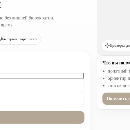
и
ю без лишней бюрократии.
 время.
Быстрый старт работ
Проверка до
Что вы получ
понятный 
ориентир п
список до
Получить 