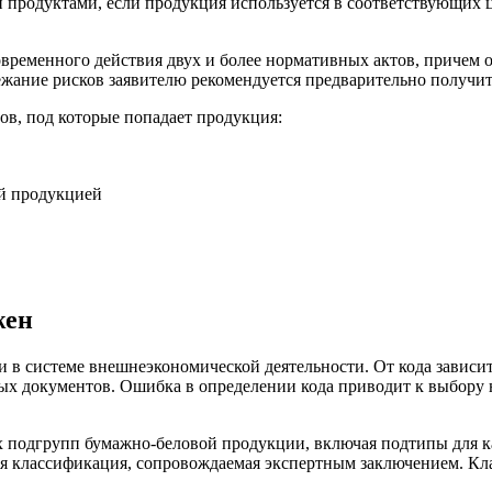
 продуктами, если продукция используется в соответствующих 
овременного действия двух и более нормативных актов, причем
жание рисков заявителю рекомендуется предварительно получи
ов, под которые попадает продукция:
й продукцией
жен
ди в системе внешнеэкономической деятельности. От кода зависи
ых документов. Ошибка в определении кода приводит к выбору 
х подгрупп бумажно-беловой продукции, включая подтипы для к
ная классификация, сопровождаемая экспертным заключением. 