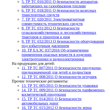
5. ТР ТС 016/2011
О безопасности аппаратов,
работающих на газообразном топливе
6. ТР ТС 018/2011
О безопасности колесных
транспортных средств
7. TР ТС 020/2011
Электромагнитная
совместимость технических средств
8. ТР ТС 031/2012
О безопасности
сельскохозяйственных и лесохозяйственных
тракторов и прицепов к ним
9. ТР ТС 032/2013
О безопасности оборудования
под избыточным давлением
10. ТР ЕАЭС 037/2016
Об ограничении
применения опасных веществ в изделиях
электротехники и радиоэлектроники
На продукцию для детей:
11. ТР ТС 007/2011
О безопасности продукции,
предназначенной для детей и подростков
12. ТР ТС 008/2011
О безопасности игрушек
Прочие технические регламенты:
13. ТР ТС 005/2011
О безопасности упаковки
14. ТР ТС 009/2011
О безопасности парфюмерно-
косметической продукции
15. ТР ТС 014/2011
О Безопасности
автомобильных дорог
16. ТР ТС 015/2012
О безопасности зерна