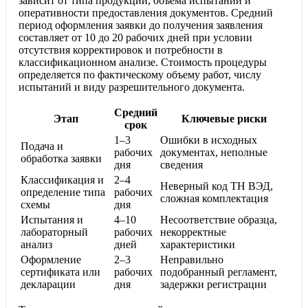
зависит от типа продукции, объема испытаний и
оперативности предоставления документов. Средний
период оформления заявки до получения заявления
составляет от 10 до 20 рабочих дней при условии
отсутствия корректировок и потребности в
классификационном анализе. Стоимость процедуры
определяется по фактическому объему работ, числу
испытаний и виду разрешительного документа.
Средний
Этап
Ключевые риски
срок
1–3
Ошибки в исходных
Подача и
рабочих
документах, неполные
обработка заявки
дня
сведения
Классификация и
2–4
Неверный код ТН ВЭД,
определение типа
рабочих
сложная комплектация
схемы
дня
Испытания и
4–10
Несоответствие образца,
лабораторный
рабочих
некорректные
анализ
дней
характеристики
Оформление
2–3
Неправильно
сертификата или
рабочих
подобранный регламент,
декларации
дня
задержки регистрации