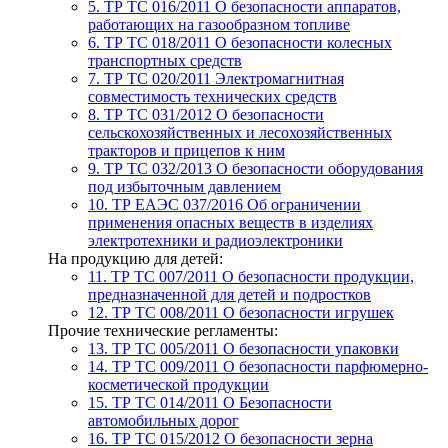
5. ТР ТС 016/2011
О безопасности аппаратов,
работающих на газообразном топливе
6. ТР ТС 018/2011
О безопасности колесных
транспортных средств
7. TР ТС 020/2011
Электромагнитная
совместимость технических средств
8. ТР ТС 031/2012
О безопасности
сельскохозяйственных и лесохозяйственных
тракторов и прицепов к ним
9. ТР ТС 032/2013
О безопасности оборудования
под избыточным давлением
10. ТР ЕАЭС 037/2016
Об ограничении
применения опасных веществ в изделиях
электротехники и радиоэлектроники
На продукцию для детей:
11. ТР ТС 007/2011
О безопасности продукции,
предназначенной для детей и подростков
12. ТР ТС 008/2011
О безопасности игрушек
Прочие технические регламенты:
13. ТР ТС 005/2011
О безопасности упаковки
14. ТР ТС 009/2011
О безопасности парфюмерно-
косметической продукции
15. ТР ТС 014/2011
О Безопасности
автомобильных дорог
16. ТР ТС 015/2012
О безопасности зерна