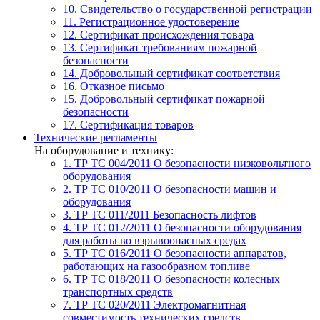
10. Свидетельство о государственной регистрации
11. Регистрационное удостоверение
12. Сертификат происхождения товара
13. Сертификат требованиям пожарной
безопасности
14. Добровольный сертификат соответствия
16. Отказное письмо
15. Добровольный сертификат пожарной
безопасности
17. Сертификация товаров
Технические регламенты
На оборудование и технику:
1. ТР ТС 004/2011
О безопасности низковольтного
оборудования
2. ТР ТС 010/2011
О безопасности машин и
оборудования
3. ТР ТС 011/2011
Безопасность лифтов
4. ТР ТС 012/2011
О безопасности оборудования
для работы во взрывоопасных средах
5. ТР ТС 016/2011
О безопасности аппаратов,
работающих на газообразном топливе
6. ТР ТС 018/2011
О безопасности колесных
транспортных средств
7. TР ТС 020/2011
Электромагнитная
совместимость технических средств