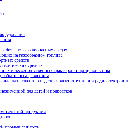
сти
оборудования
вания
я работы во взрывоопасных средах
тающих на газообразном топливе
ортных средств
 технических средств
енных и лесохозяйственных тракторов и прицепов к ним
од избыточным давлением
опасных веществ в изделиях электротехники и радиоэлектрони
назначенной для детей и подростков
сметической продукции
 дорог
кой промышленности