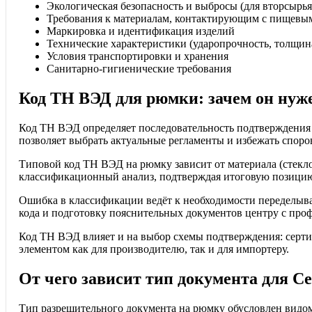
Экологическая безопасность и выбросы (для вторсырья
Требования к материалам, контактирующим с пищевы
Маркировка и идентификация изделий
Технические характеристики (ударопрочность, толщина
Условия транспортировки и хранения
Санитарно-гигиенические требования
Код ТН ВЭД для рюмки: зачем он нуж
Код ТН ВЭД определяет последовательность подтверждения 
позволяет выбрать актуальные регламенты и избежать спо
Типовой код ТН ВЭД на рюмку зависит от материала (стекло,
классификационный анализ, подтверждая итоговую позици
Ошибка в классификации ведёт к необходимости переделыв
кода и подготовку пояснительных документов центру с про
Код ТН ВЭД влияет и на выбор схемы подтверждения: серти
элементом как для производителю, так и для импортеру.
От чего зависит тип документа для 
Тип разрешительного документа на рюмку обусловлен видом