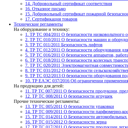
14. Добровольный сертификат соответствия
16. Отказное письмо
15. Добровольный сертификат пожарной безопасно
17. Сертификация товаров
Технические регламенты
На оборудование и технику:
1. ТР ТС 004/2011
О безопасности низковольтного 
2. ТР ТС 010/2011
О безопасности машин и оборудо
3. ТР ТС 011/2011
Безопасность лифтов
4. ТР ТС 012/2011
О безопасности оборудования дл
5. ТР ТС 016/2011
О безопасности аппаратов, рабо
6. ТР ТС 018/2011
О безопасности колесных трансп
7. TР ТС 020/2011
Электромагнитная совместимость
8. ТР ТС 031/2012
О безопасности сельскохозяйств
9. ТР ТС 032/2013
О безопасности оборудования п
10. ТР ЕАЭС 037/2016
Об ограничении применения 
На продукцию для детей:
11. ТР ТС 007/2011
О безопасности продукции, пред
12. ТР ТС 008/2011
О безопасности игрушек
Прочие технические регламенты:
13. ТР ТС 005/2011
О безопасности упаковки
14. ТР ТС 009/2011
О безопасности парфюмерно-ко
15. ТР ТС 014/2011
О Безопасности автомобильных
16. ТР ТС 015/2012
О безопасности зерна
17. ТР ТС 017/2011
О безопасности продукции лег