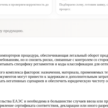
чень и проверяем корректность до
Подбираем схему, готовим заявку,
процесс.
шу продукцию.
 импортеров процедура, обеспечивающая легальный оборот пр
требованиям, но и снизить риски, связанные с контролем со ст
итывать специфику регламентов и коды классификации для опт
ого комплекса факторов: назначения, материала, применяемых 
окументов могут привести к задержкам и дополнительным затра
жать негативных сценариев и обеспечить юридическую чистоту 
льства ЕАЭС и необходима в большинстве случаев ввоза или пр
рмление сертификата соответствия, декларации или иного разре