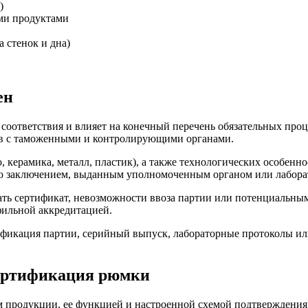
)
ми продуктами
 стенок и дна)
ен
соответствия и влияет на конечный перечень обязательных пр
ров с таможенными и контролирующими органами.
 керамика, металл, пластик), а также технологических особенн
ю заключением, выданным уполномоченным органом или лабора
ать сертификат, невозможности ввоза партии или потенциальны
фильной аккредитацией.
фикация партии, серийный выпуск, лабораторные протоколы ил
Сертификация рюмки
 продукции, ее функцией и настроенной схемой подтверждения 