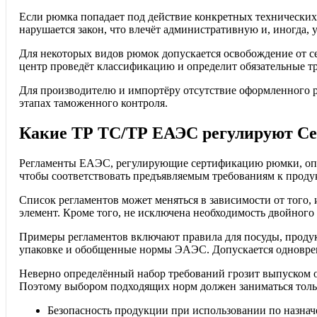
Если рюмка попадает под действие конкретных технических
нарушается закон, что влечёт административную и, иногда, 
Для некоторых видов рюмок допускается освобождение от с
центр проведёт классификацию и определит обязательные т
Для производителю и импортёру отсутствие оформленного ра
этапах таможенного контроля.
Какие ТР ТС/ТР ЕАЭС регулируют С
Регламенты ЕАЭС, регулирующие сертификацию рюмки, опред
чтобы соответствовать предъявляемым требованиям к продук
Список регламентов может меняться в зависимости от того,
элемент. Кроме того, не исключена необходимость двойного
Примеры регламентов включают правила для посуды, продук
упаковке и обобщенные нормы ЭАЭС. Допускается одноврем
Неверно определённый набор требований грозит выпуском о
Поэтому выбором подходящих норм должен заниматься толь
Безопасность продукции при использовании по назна