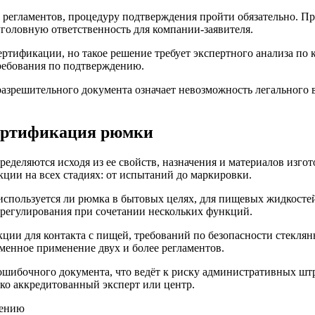
 регламентов, процедуру подтверждения пройти обязательно. П
уголовную ответственность для компании-заявителя.
ертификации, но такое решение требует экспертного анализа п
ребования по подтверждению.
зрешительного документа означает невозможность легального вв
ертификация рюмки
еляются исходя из ее свойств, назначения и материалов изгото
ции на всех стадиях: от испытаний до маркировки.
 используется ли рюмка в бытовых целях, для пищевых жидкосте
 регулирования при сочетании нескольких функций.
ции для контакта с пищей, требований по безопасности стеклян
енное применение двух и более регламентов.
шибочного документа, что ведёт к риску административных штр
ко аккредитованный эксперт или центр.
чению