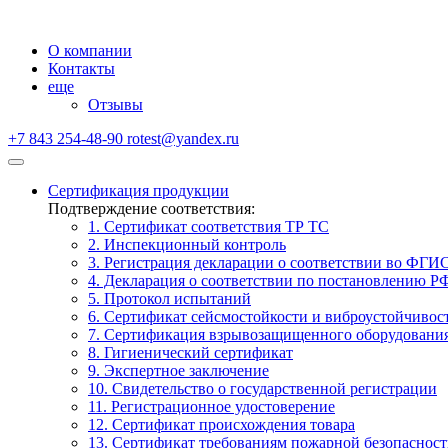
О компании
Контакты
еще
Отзывы
+7 843 254-48-90
rotest@yandex.ru
Сертификация продукции
Подтверждение соответствия:
1. Сертификат соответствия ТР ТС
2. Инспекционный контроль
3. Регистрация декларации о соответствии во ФГИ
4. Декларация о соответствии по постановлению Р
5. Протокол испытаний
6. Сертификат сейсмостойкости и виброустойчивос
7. Сертификация взрывозащищенного оборудовани
8. Гигиенический сертификат
9. Экспертное заключение
10. Свидетельство о государственной регистрации
11. Регистрационное удостоверение
12. Сертификат происхождения товара
13. Сертификат требованиям пожарной безопаснос