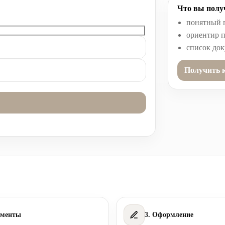
Что вы получ
понятный 
ориентир п
список до
Получить 
ументы
3. Оформление