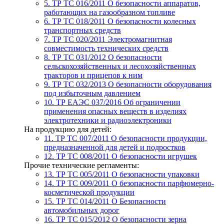
5. ТР ТС 016/2011
О безопасности аппаратов,
работающих на газообразном топливе
6. ТР ТС 018/2011
О безопасности колесных
транспортных средств
7. TР ТС 020/2011
Электромагнитная
совместимость технических средств
8. ТР ТС 031/2012
О безопасности
сельскохозяйственных и лесохозяйственных
тракторов и прицепов к ним
9. ТР ТС 032/2013
О безопасности оборудования
под избыточным давлением
10. ТР ЕАЭС 037/2016
Об ограничении
применения опасных веществ в изделиях
электротехники и радиоэлектроники
На продукцию для детей:
11. ТР ТС 007/2011
О безопасности продукции,
предназначенной для детей и подростков
12. ТР ТС 008/2011
О безопасности игрушек
Прочие технические регламенты:
13. ТР ТС 005/2011
О безопасности упаковки
14. ТР ТС 009/2011
О безопасности парфюмерно-
косметической продукции
15. ТР ТС 014/2011
О Безопасности
автомобильных дорог
16. ТР ТС 015/2012
О безопасности зерна