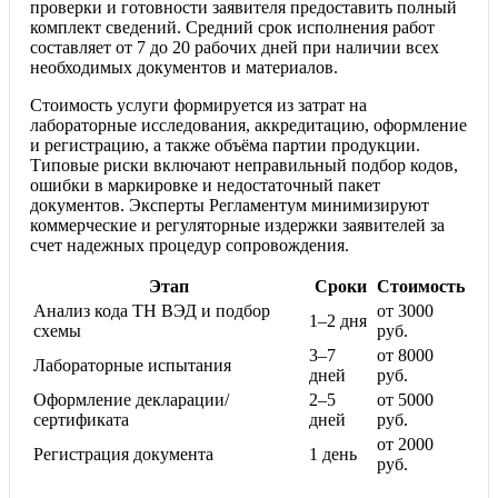
проверки и готовности заявителя предоставить полный
комплект сведений. Средний срок исполнения работ
составляет от 7 до 20 рабочих дней при наличии всех
необходимых документов и материалов.
Стоимость услуги формируется из затрат на
лабораторные исследования, аккредитацию, оформление
и регистрацию, а также объёма партии продукции.
Типовые риски включают неправильный подбор кодов,
ошибки в маркировке и недостаточный пакет
документов. Эксперты Регламентум минимизируют
коммерческие и регуляторные издержки заявителей за
счет надежных процедур сопровождения.
Этап
Сроки
Стоимость
Анализ кода ТН ВЭД и подбор
от 3000
1–2 дня
схемы
руб.
3–7
от 8000
Лабораторные испытания
дней
руб.
Оформление декларации/
2–5
от 5000
сертификата
дней
руб.
от 2000
Регистрация документа
1 день
руб.