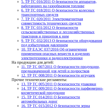
5. ТР ТС 016/2011
О безопасности аппаратов,
работающих на газообразном топливе
6. ТР ТС 018/2011
О безопасности колесных
транспортных средств
7. TР ТС 020/2011
Электромагнитная
совместимость технических средств
8. ТР ТС 031/2012
О безопасности
сельскохозяйственных и лесохозяйственных
тракторов и прицепов к ним
9. ТР ТС 032/2013
О безопасности оборудования
под избыточным давлением
10. ТР ЕАЭС 037/2016
Об ограничении
применения опасных веществ в изделиях
электротехники и радиоэлектроники
На продукцию для детей:
11. ТР ТС 007/2011
О безопасности продукции,
предназначенной для детей и подростков
12. ТР ТС 008/2011
О безопасности игрушек
Прочие технические регламенты:
13. ТР ТС 005/2011
О безопасности упаковки
14. ТР ТС 009/2011
О безопасности парфюмерно-
косметической продукции
15. ТР ТС 014/2011
О Безопасности
автомобильных дорог
16. ТР ТС 015/2012
О безопасности зерна