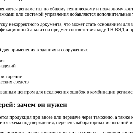
няются регламенты по общему техническому и пожарному контр
амками или системой управления добавляются дополнительные т
ку некорректного документа, что может стать основанием для 
фикационный анализ на предмет соответствия коду ТН ВЭД и п
й для применения в зданиях и сооружениях
ния
 изделий
ри горении
еских средств
тованным центром для исключения ошибок в комбинации регламе
рей: зачем он нужен
ся продукция при ввозе или передаче через таможню, а также 
ляется схема подтверждения, перечень лабораторных испытаний 
едполагает анализ конструкции, вида материала, наличия доп