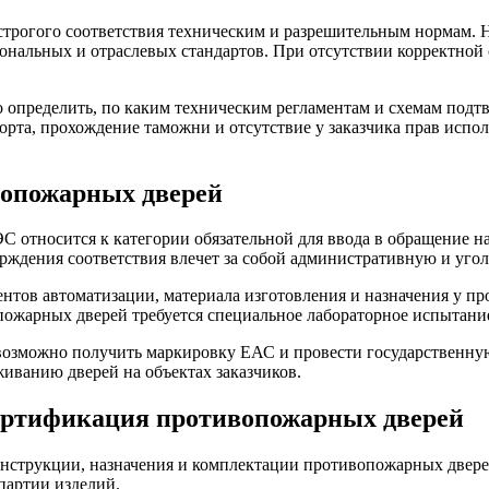
 строгого соответствия техническим и разрешительным нормам.
ональных и отраслевых стандартов. При отсутствии корректно
о определить, по каким техническим регламентам и схемам под
орта, прохождение таможни и отсутствие у заказчика прав испо
вопожарных дверей
относится к категории обязательной для ввода в обращение на
ждения соответствия влечет за собой административную и угол
ентов автоматизации, материала изготовления и назначения у п
ожарных дверей требуется специальное лабораторное испытание
возможно получить маркировку ЕАС и провести государственну
иванию дверей на объектах заказчиков.
ертификация противопожарных дверей
онструкции, назначения и комплектации противопожарных двер
партии изделий.