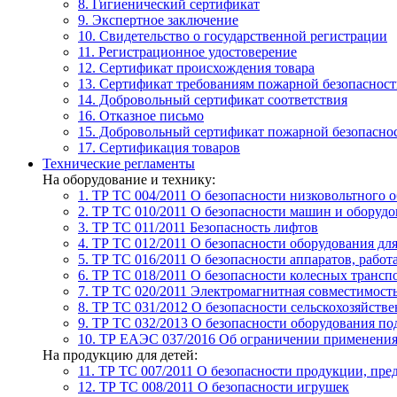
8. Гигиенический сертификат
9. Экспертное заключение
10. Свидетельство о государственной регистрации
11. Регистрационное удостоверение
12. Сертификат происхождения товара
13. Сертификат требованиям пожарной безопаснос
14. Добровольный сертификат соответствия
16. Отказное письмо
15. Добровольный сертификат пожарной безопасно
17. Сертификация товаров
Технические регламенты
На оборудование и технику:
1. ТР ТС 004/2011
О безопасности низковольтного 
2. ТР ТС 010/2011
О безопасности машин и оборудо
3. ТР ТС 011/2011
Безопасность лифтов
4. ТР ТС 012/2011
О безопасности оборудования дл
5. ТР ТС 016/2011
О безопасности аппаратов, рабо
6. ТР ТС 018/2011
О безопасности колесных трансп
7. TР ТС 020/2011
Электромагнитная совместимость
8. ТР ТС 031/2012
О безопасности сельскохозяйств
9. ТР ТС 032/2013
О безопасности оборудования п
10. ТР ЕАЭС 037/2016
Об ограничении применения 
На продукцию для детей:
11. ТР ТС 007/2011
О безопасности продукции, пред
12. ТР ТС 008/2011
О безопасности игрушек