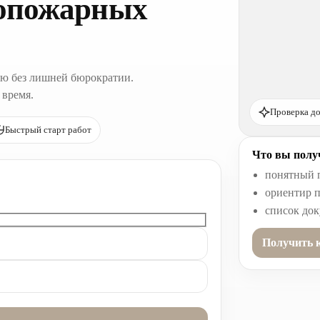
опожарных
ю без лишней бюрократии.
 время.
Проверка до
Быстрый старт работ
Что вы получ
понятный 
ориентир п
список до
Получить 