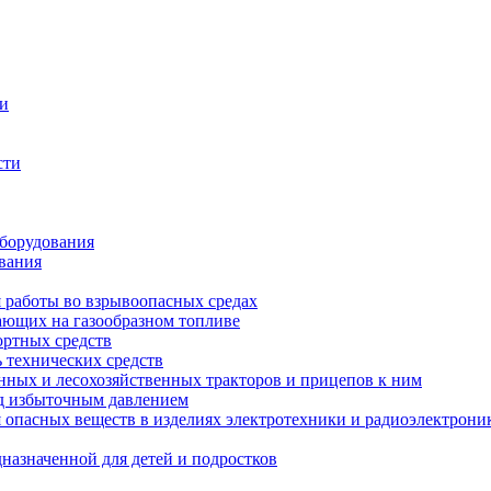
ти
сти
оборудования
вания
я работы во взрывоопасных средах
тающих на газообразном топливе
ортных средств
 технических средств
енных и лесохозяйственных тракторов и прицепов к ним
од избыточным давлением
опасных веществ в изделиях электротехники и радиоэлектрони
назначенной для детей и подростков