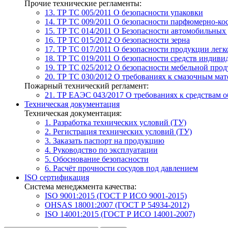
Прочие технические регламенты:
13. ТР ТС 005/2011
О безопасности упаковки
14. ТР ТС 009/2011
О безопасности парфюмерно-ко
15. ТР ТС 014/2011
О Безопасности автомобильных
16. ТР ТС 015/2012
О безопасности зерна
17. ТР ТС 017/2011
О безопасности продукции лег
18. ТР ТС 019/2011
О безопасности средств индиви
19. ТР ТС 025/2012
О безопасности мебельной про
20. ТР ТС 030/2012
О требованиях к смазочным мат
Пожарный технический регламент:
21. ТР ЕАЭС 043/2017
О требованиях к средствам 
Техническая документация
Техническая документация:
1. Разработка технических условий (ТУ)
2. Регистрация технических условий (ТУ)
3. Заказать паспорт на продукцию
4. Руководство по эксплуатации
5. Обоснование безопасности
6. Расчёт прочности сосудов под давлением
ISO сертификация
Система менеджмента качества:
ISO 9001:2015 (ГОСТ Р ИСО 9001-2015)
OHSAS 18001:2007 (ГОСТ Р 54934-2012)
ISO 14001:2015 (ГОСТ Р ИСО 14001-2007)