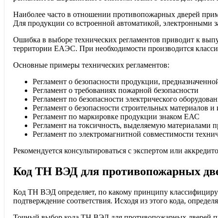
Наиболее часто в отношении противопожарных дверей приме
Для продукции со встроенной автоматикой, электронными з
Ошибка в выборе технических регламентов приводит к выпус
территории ЕАЭС. При необходимости производится класси
Основные примеры технических регламентов:
Регламент о безопасности продукции, предназначенно
Регламент о требованиях пожарной безопасности
Регламент по безопасности электрического оборудова
Регламент о безопасности строительных материалов и
Регламент по маркировке продукции знаком ЕАС
Регламент на токсичность, выделяемую материалами п
Регламент по электромагнитной совместимости технич
Рекомендуется консультироваться с экспертом или аккреди
Код ТН ВЭД для противопожарных две
Код ТН ВЭД определяет, по какому принципу классифицирует
подтверждение соответствия. Исходя из этого кода, опреде
Точный выбор кода ТН ВЭД для противопожарных дверей пр