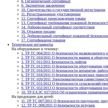
8. Гигиенический сертификат
9. Экспертное заключение
10. Свидетельство о государственной регистрации
11. Регистрационное удостоверение
12. Сертификат происхождения товара
13. Сертификат требованиям пожарной безопаснос
14. Добровольный сертификат соответствия
16. Отказное письмо
15. Добровольный сертификат пожарной безопасно
17. Сертификация товаров
Технические регламенты
На оборудование и технику:
1. ТР ТС 004/2011
О безопасности низковольтного 
2. ТР ТС 010/2011
О безопасности машин и оборудо
3. ТР ТС 011/2011
Безопасность лифтов
4. ТР ТС 012/2011
О безопасности оборудования дл
5. ТР ТС 016/2011
О безопасности аппаратов, рабо
6. ТР ТС 018/2011
О безопасности колесных трансп
7. TР ТС 020/2011
Электромагнитная совместимость
8. ТР ТС 031/2012
О безопасности сельскохозяйств
9. ТР ТС 032/2013
О безопасности оборудования п
10. ТР ЕАЭС 037/2016
Об ограничении применения 
На продукцию для детей:
11. ТР ТС 007/2011
О безопасности продукции, пред
12. ТР ТС 008/2011
О безопасности игрушек