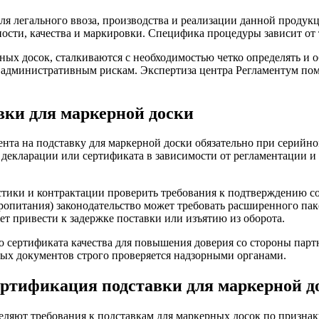
ля легального ввоза, производства и реализации данной продук
ости, качества и маркировки. Специфика процедуры зависит от 
ых досок, сталкиваются с необходимостью четко определять и 
административным рискам. Экспертиза центра Регламентум пом
вки для маркерной доски
та на подставку для маркерной доски обязательно при серийно
декларации или сертификата в зависимости от регламентации и
стики и контрактации проверить требования к подтверждению со
опитания) законодательство может требовать расширенного па
т привести к задержке поставки или изъятию из оборота.
о сертификата качества для повышения доверия со стороны парт
ых документов строго проверяется надзорными органами.
ртификация подставки для маркерной д
яют требования к подставкам для маркерных досок по признак