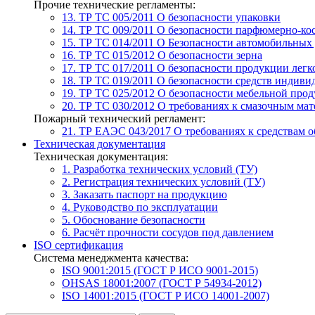
Прочие технические регламенты:
13. ТР ТС 005/2011
О безопасности упаковки
14. ТР ТС 009/2011
О безопасности парфюмерно-ко
15. ТР ТС 014/2011
О Безопасности автомобильных
16. ТР ТС 015/2012
О безопасности зерна
17. ТР ТС 017/2011
О безопасности продукции лег
18. ТР ТС 019/2011
О безопасности средств индиви
19. ТР ТС 025/2012
О безопасности мебельной про
20. ТР ТС 030/2012
О требованиях к смазочным мат
Пожарный технический регламент:
21. ТР ЕАЭС 043/2017
О требованиях к средствам 
Техническая документация
Техническая документация:
1. Разработка технических условий (ТУ)
2. Регистрация технических условий (ТУ)
3. Заказать паспорт на продукцию
4. Руководство по эксплуатации
5. Обоснование безопасности
6. Расчёт прочности сосудов под давлением
ISO сертификация
Система менеджмента качества:
ISO 9001:2015 (ГОСТ Р ИСО 9001-2015)
OHSAS 18001:2007 (ГОСТ Р 54934-2012)
ISO 14001:2015 (ГОСТ Р ИСО 14001-2007)