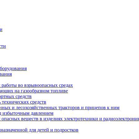
ти
сти
оборудования
вания
я работы во взрывоопасных средах
тающих на газообразном топливе
ортных средств
 технических средств
енных и лесохозяйственных тракторов и прицепов к ним
од избыточным давлением
опасных веществ в изделиях электротехники и радиоэлектрони
назначенной для детей и подростков