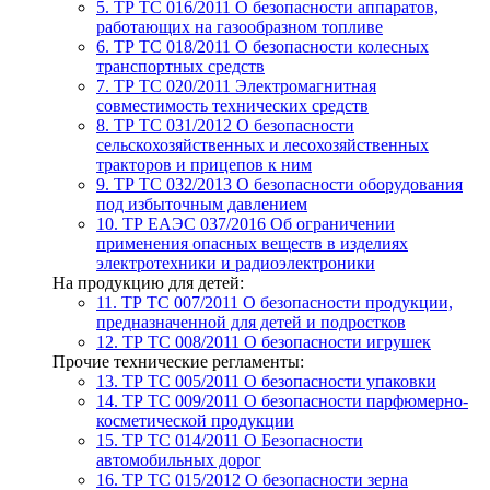
5. ТР ТС 016/2011
О безопасности аппаратов,
работающих на газообразном топливе
6. ТР ТС 018/2011
О безопасности колесных
транспортных средств
7. TР ТС 020/2011
Электромагнитная
совместимость технических средств
8. ТР ТС 031/2012
О безопасности
сельскохозяйственных и лесохозяйственных
тракторов и прицепов к ним
9. ТР ТС 032/2013
О безопасности оборудования
под избыточным давлением
10. ТР ЕАЭС 037/2016
Об ограничении
применения опасных веществ в изделиях
электротехники и радиоэлектроники
На продукцию для детей:
11. ТР ТС 007/2011
О безопасности продукции,
предназначенной для детей и подростков
12. ТР ТС 008/2011
О безопасности игрушек
Прочие технические регламенты:
13. ТР ТС 005/2011
О безопасности упаковки
14. ТР ТС 009/2011
О безопасности парфюмерно-
косметической продукции
15. ТР ТС 014/2011
О Безопасности
автомобильных дорог
16. ТР ТС 015/2012
О безопасности зерна