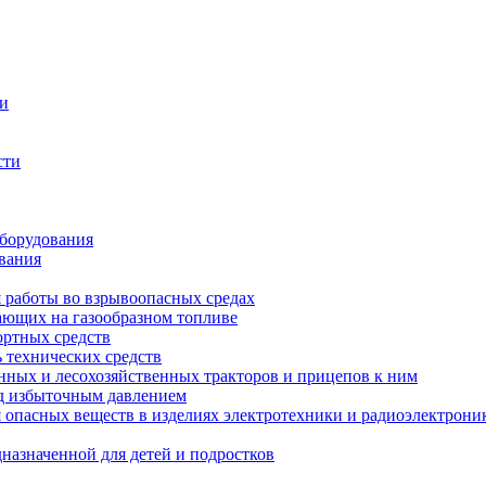
ти
сти
оборудования
вания
я работы во взрывоопасных средах
тающих на газообразном топливе
ортных средств
 технических средств
енных и лесохозяйственных тракторов и прицепов к ним
од избыточным давлением
опасных веществ в изделиях электротехники и радиоэлектрони
назначенной для детей и подростков