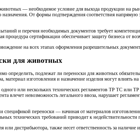
 животных — необходимое условие для выхода продукции на р
о назначения. От формы подтверждения соответствия напрямую 
пытаний и перечня необходимых документов требует компетенци
ая процедура сертификации обеспечивает защиту бизнеса от во
овождение на всех этапах оформления разрешительных документ
оски для животных
мо определить, подлежат ли переноски для животных обязател
ра, материал изготовления и назначение изделия могут влиять н
 одного или нескольких технических регламентов ТР ТС или ТР
а влечет невозможность легального ввоза, нарушает регламент 
 и спецификой переноски — начиная от материалов изготовлен
ьных технических требований приводит к недействительности 
я или дистрибьютора, также несет ответственность за наличие