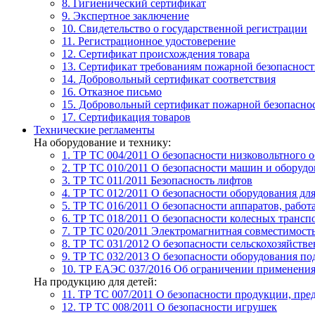
8. Гигиенический сертификат
9. Экспертное заключение
10. Свидетельство о государственной регистрации
11. Регистрационное удостоверение
12. Сертификат происхождения товара
13. Сертификат требованиям пожарной безопаснос
14. Добровольный сертификат соответствия
16. Отказное письмо
15. Добровольный сертификат пожарной безопасно
17. Сертификация товаров
Технические регламенты
На оборудование и технику:
1. ТР ТС 004/2011
О безопасности низковольтного 
2. ТР ТС 010/2011
О безопасности машин и оборудо
3. ТР ТС 011/2011
Безопасность лифтов
4. ТР ТС 012/2011
О безопасности оборудования дл
5. ТР ТС 016/2011
О безопасности аппаратов, рабо
6. ТР ТС 018/2011
О безопасности колесных трансп
7. TР ТС 020/2011
Электромагнитная совместимость
8. ТР ТС 031/2012
О безопасности сельскохозяйств
9. ТР ТС 032/2013
О безопасности оборудования п
10. ТР ЕАЭС 037/2016
Об ограничении применения 
На продукцию для детей:
11. ТР ТС 007/2011
О безопасности продукции, пред
12. ТР ТС 008/2011
О безопасности игрушек