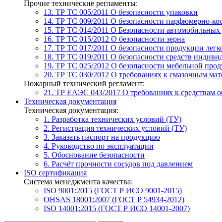
Прочие технические регламенты:
13. ТР ТС 005/2011
О безопасности упаковки
14. ТР ТС 009/2011
О безопасности парфюмерно-ко
15. ТР ТС 014/2011
О Безопасности автомобильных
16. ТР ТС 015/2012
О безопасности зерна
17. ТР ТС 017/2011
О безопасности продукции лег
18. ТР ТС 019/2011
О безопасности средств индиви
19. ТР ТС 025/2012
О безопасности мебельной про
20. ТР ТС 030/2012
О требованиях к смазочным мат
Пожарный технический регламент:
21. ТР ЕАЭС 043/2017
О требованиях к средствам 
Техническая документация
Техническая документация:
1. Разработка технических условий (ТУ)
2. Регистрация технических условий (ТУ)
3. Заказать паспорт на продукцию
4. Руководство по эксплуатации
5. Обоснование безопасности
6. Расчёт прочности сосудов под давлением
ISO сертификация
Система менеджмента качества:
ISO 9001:2015 (ГОСТ Р ИСО 9001-2015)
OHSAS 18001:2007 (ГОСТ Р 54934-2012)
ISO 14001:2015 (ГОСТ Р ИСО 14001-2007)