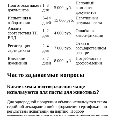
Неполный
Подготовка пакета
1–3
5 000 руб.
комплект
документов
дня
документов
Испытания в
5–14
Негативный
15 000 руб.
лаборатории
дней
результат теста
Анализ
1–2
Ошибки в
соответствия ТН
4 000 руб.
дня
классификации
ВЭД
Отказ в
Регистрация
2–4
7 000 руб.
государственном
сертификата
дня
реестре
Внесение
3–7
Потребность в
8 000 руб.
изменений
дней
дооформлении
Часто задаваемые вопросы
Какие схемы подтверждения чаще
используются для пасты для животных?
Для однородной продукции обычно используется схема
серийной декларации либо оформление сертификата по
результатам испытаний на партию. Подбор
осуществляется индивидуально в зависимости от рисков