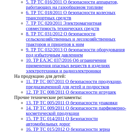
5. ТР ТС 016/2011
О безопасности аппаратов,
работающих на газообразном топливе
6. ТР ТС 018/2011
О безопасности колесных
транспортных средств
7. TР ТС 020/2011
Электромагнитная
совместимость технических средств
8. ТР ТС 031/2012
О безопасности
сельскохозяйственных и лесохозяйственных
тракторов и прицепов к ним
9. ТР ТС 032/2013
О безопасности оборудования
под избыточным давлением
10. ТР ЕАЭС 037/2016
Об ограничении
применения опасных веществ в изделиях
электротехники и радиоэлектроники
На продукцию для детей:
11. ТР ТС 007/2011
О безопасности продукции,
предназначенной для детей и подростков
12. ТР ТС 008/2011
О безопасности игрушек
Прочие технические регламенты:
13. ТР ТС 005/2011
О безопасности упаковки
14. ТР ТС 009/2011
О безопасности парфюмерно-
косметической продукции
15. ТР ТС 014/2011
О Безопасности
автомобильных дорог
16. ТР ТС 015/2012
О безопасности зерна