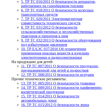
5. ТР ТС 016/2011
О безопасности аппаратов,
работающих на газообразном топливе
6. ТР ТС 018/2011
О безопасности колесных
транспортных средств
7. TР ТС 020/2011
Электромагнитная
совместимость технических средств
8. ТР ТС 031/2012
О безопасности
сельскохозяйственных и лесохозяйственных
тракторов и прицепов к ним
9. ТР ТС 032/2013
О безопасности оборудования
под избыточным давлением
10. ТР ЕАЭС 037/2016
Об ограничении
применения опасных веществ в изделиях
электротехники и радиоэлектроники
На продукцию для детей:
11. ТР ТС 007/2011
О безопасности продукции,
предназначенной для детей и подростков
12. ТР ТС 008/2011
О безопасности игрушек
Прочие технические регламенты:
13. ТР ТС 005/2011
О безопасности упаковки
14. ТР ТС 009/2011
О безопасности парфюмерно-
косметической продукции
15. ТР ТС 014/2011
О Безопасности
автомобильных дорог
16. ТР ТС 015/2012
О безопасности зерна