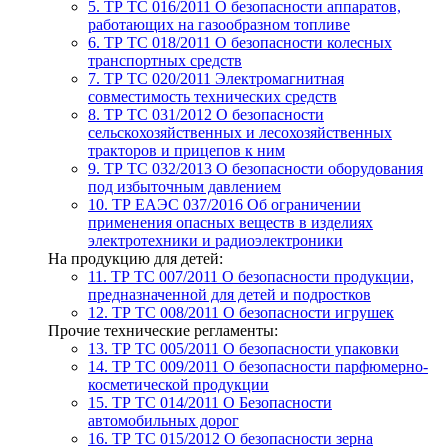
5. ТР ТС 016/2011
О безопасности аппаратов,
работающих на газообразном топливе
6. ТР ТС 018/2011
О безопасности колесных
транспортных средств
7. TР ТС 020/2011
Электромагнитная
совместимость технических средств
8. ТР ТС 031/2012
О безопасности
сельскохозяйственных и лесохозяйственных
тракторов и прицепов к ним
9. ТР ТС 032/2013
О безопасности оборудования
под избыточным давлением
10. ТР ЕАЭС 037/2016
Об ограничении
применения опасных веществ в изделиях
электротехники и радиоэлектроники
На продукцию для детей:
11. ТР ТС 007/2011
О безопасности продукции,
предназначенной для детей и подростков
12. ТР ТС 008/2011
О безопасности игрушек
Прочие технические регламенты:
13. ТР ТС 005/2011
О безопасности упаковки
14. ТР ТС 009/2011
О безопасности парфюмерно-
косметической продукции
15. ТР ТС 014/2011
О Безопасности
автомобильных дорог
16. ТР ТС 015/2012
О безопасности зерна