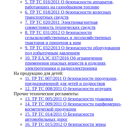
5. ТР ТС 016/2011
О безопасности аппаратов,
работающих на газообразном топливе
6. ТР ТС 018/2011
О безопасности колесных
транспортных средств
7. TР ТС 020/2011
Электромагнитная
совместимость технических средств
8. ТР ТС 031/2012
О безопасности
сельскохозяйственных и лесохозяйственных
тракторов и прицепов к ним
9. ТР ТС 032/2013
О безопасности оборудования
под избыточным давлением
10. ТР ЕАЭС 037/2016
Об ограничении
применения опасных веществ в изделиях
электротехники и радиоэлектроники
На продукцию для детей:
11. ТР ТС 007/2011
О безопасности продукции,
предназначенной для детей и подростков
12. ТР ТС 008/2011
О безопасности игрушек
Прочие технические регламенты:
13. ТР ТС 005/2011
О безопасности упаковки
14. ТР ТС 009/2011
О безопасности парфюмерно-
косметической продукции
15. ТР ТС 014/2011
О Безопасности
автомобильных дорог
16. ТР ТС 015/2012
О безопасности зерна