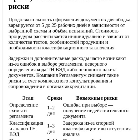
риски
Продолжительность оформления документов для ободка
варьируется от 5 до 25 рабочих дней в зависимости от
выбранной схемы и объёма испытаний. Стоимость
процедуры рассчитывается индивидуально и зависит от
количества тестов, особенностей продукции и
необходимости классификационного заключения.
Задержки и дополнительные расходы часто возникают
из-за ошибок в выборе регламента, неверного
определения кода ТН ВЭД либо неполного пакета
документов. Компания Регламентум снижает такие
риски за счет комплексного консультирования и
сопровождения в органах аккредитации.
Этап
Сроки
Возможные риски
Определение
Ошибка при выборе —
1–2
схемы и
получение недействительного
дня
регламента
документа
Классификация
Задержка из-за спорной
1–3
и анализ ТН
классификации или отсутствия
дня
ВЭД
анализа