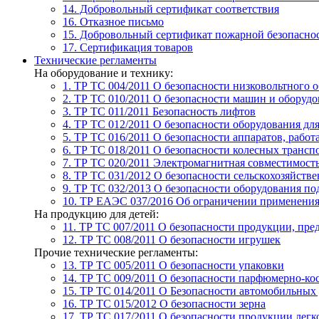
14. Добровольный сертификат соответствия
16. Отказное письмо
15. Добровольный сертификат пожарной безопасно
17. Сертификация товаров
Технические регламенты
На оборудование и технику:
1. ТР ТС 004/2011
О безопасности низковольтного 
2. ТР ТС 010/2011
О безопасности машин и оборудо
3. ТР ТС 011/2011
Безопасность лифтов
4. ТР ТС 012/2011
О безопасности оборудования дл
5. ТР ТС 016/2011
О безопасности аппаратов, рабо
6. ТР ТС 018/2011
О безопасности колесных трансп
7. TР ТС 020/2011
Электромагнитная совместимость
8. ТР ТС 031/2012
О безопасности сельскохозяйств
9. ТР ТС 032/2013
О безопасности оборудования п
10. ТР ЕАЭС 037/2016
Об ограничении применения 
На продукцию для детей:
11. ТР ТС 007/2011
О безопасности продукции, пред
12. ТР ТС 008/2011
О безопасности игрушек
Прочие технические регламенты:
13. ТР ТС 005/2011
О безопасности упаковки
14. ТР ТС 009/2011
О безопасности парфюмерно-ко
15. ТР ТС 014/2011
О Безопасности автомобильных
16. ТР ТС 015/2012
О безопасности зерна
17. ТР ТС 017/2011
О безопасности продукции лег