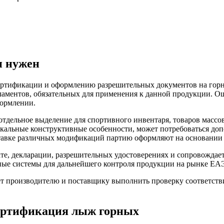
н нужен
ертификации и оформлению разрешительных документов на гор
аментов, обязательных для применения к данной продукции. Ош
ормлении.
дельное выделение для спортивного инвентаря, товаров массо
кальные конструктивные особенности, может потребоваться до
тавке различных модификаций партию оформляют на основании
е, декларации, разрешительных удостоверениях и сопровождае
ные системы для дальнейшего контроля продукции на рынке ЕА
т производителю и поставщику выполнить проверку соответстви
Сертификация лыж горных