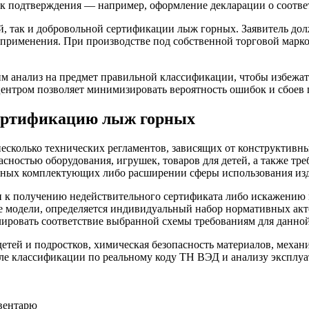
к подтверждения — например, оформление декларации о соответ
й, так и добровольной сертификации лыж горных. Заявитель до
применения. При производстве под собственной торговой марко
им анализ на предмет правильной классификации, чтобы избеж
центром позволяет минимизировать вероятность ошибок и сбоев
ертификацию лыж горных
есколько технических регламентов, зависящих от конструктивн
асностью оборудования, игрушек, товаров для детей, а также т
ьных комплектующих либо расширении сферы использования из
 к получению недействительного сертификата либо искажению
 модели, определяется индивидуальный набор нормативных акто
ировать соответствие выбранной схемы требованиям для данно
етей и подростков, химическая безопасность материалов, механ
осле классификации по реальному коду ТН ВЭД и анализу эксплу
вентарю