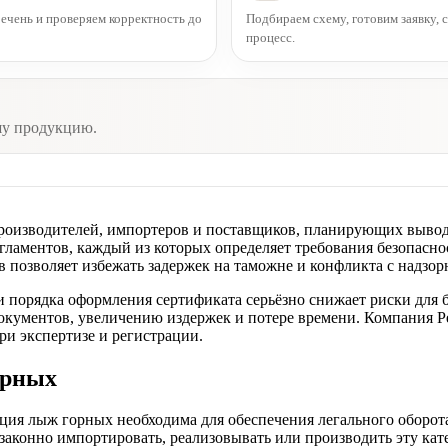
чень и проверяем корректность до
Подбираем схему, готовим заявку,
процесс.
шу продукцию.
роизводителей, импортеров и поставщиков, планирующих выво
егламентов, каждый из которых определяет требования безопасн
 позволяет избежать задержек на таможне и конфликта с надзо
и порядка оформления сертификата серьёзно снижает риски для
документов, увеличению издержек и потере времени. Компания 
и экспертизе и регистрации.
орных
ия лыж горных необходима для обеспечения легального оборота
аконно импортировать, реализовывать или производить эту кат