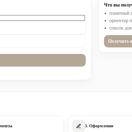
Что вы получ
понятный 
ориентир п
список до
Получить 
ументы
3. Оформление