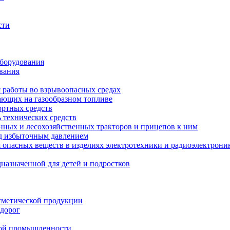
сти
оборудования
вания
я работы во взрывоопасных средах
тающих на газообразном топливе
ортных средств
 технических средств
енных и лесохозяйственных тракторов и прицепов к ним
од избыточным давлением
опасных веществ в изделиях электротехники и радиоэлектрони
назначенной для детей и подростков
сметической продукции
 дорог
кой промышленности