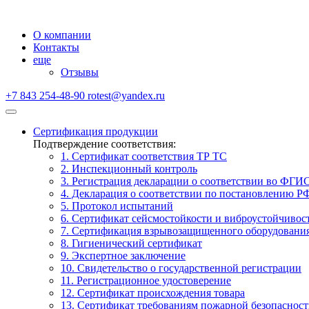
О компании
Контакты
еще
Отзывы
+7 843 254-48-90
rotest@yandex.ru
Сертификация продукции
Подтверждение соответствия:
1. Сертификат соответствия ТР ТС
2. Инспекционный контроль
3. Регистрация декларации о соответствии во ФГИ
4. Декларация о соответствии по постановлению Р
5. Протокол испытаний
6. Сертификат сейсмостойкости и виброустойчивос
7. Сертификация взрывозащищенного оборудовани
8. Гигиенический сертификат
9. Экспертное заключение
10. Свидетельство о государственной регистрации
11. Регистрационное удостоверение
12. Сертификат происхождения товара
13. Сертификат требованиям пожарной безопаснос