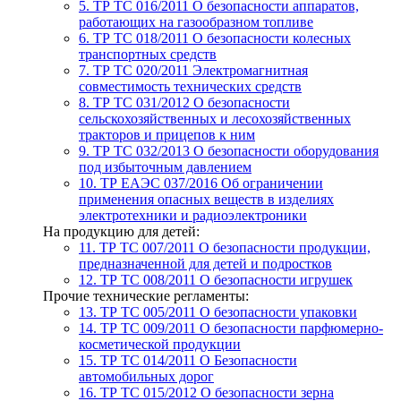
5. ТР ТС 016/2011
О безопасности аппаратов,
работающих на газообразном топливе
6. ТР ТС 018/2011
О безопасности колесных
транспортных средств
7. TР ТС 020/2011
Электромагнитная
совместимость технических средств
8. ТР ТС 031/2012
О безопасности
сельскохозяйственных и лесохозяйственных
тракторов и прицепов к ним
9. ТР ТС 032/2013
О безопасности оборудования
под избыточным давлением
10. ТР ЕАЭС 037/2016
Об ограничении
применения опасных веществ в изделиях
электротехники и радиоэлектроники
На продукцию для детей:
11. ТР ТС 007/2011
О безопасности продукции,
предназначенной для детей и подростков
12. ТР ТС 008/2011
О безопасности игрушек
Прочие технические регламенты:
13. ТР ТС 005/2011
О безопасности упаковки
14. ТР ТС 009/2011
О безопасности парфюмерно-
косметической продукции
15. ТР ТС 014/2011
О Безопасности
автомобильных дорог
16. ТР ТС 015/2012
О безопасности зерна