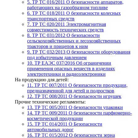
5. ТР ТС 016/2011
О безопасности аппаратов,
работающих на газообразном топливе
6. ТР ТС 018/2011
О безопасности колесных
транспортных средств
7. TР ТС 020/2011
Электромагнитная
совместимость технических средств
8. ТР ТС 031/2012
О безопасности
сельскохозяйственных и лесохозяйственных
тракторов и прицепов к ним
9. ТР ТС 032/2013
О безопасности оборудования
под избыточным давлением
10. ТР ЕАЭС 037/2016
Об ограничении
применения опасных веществ в изделиях
электротехники и радиоэлектроники
На продукцию для детей:
11. ТР ТС 007/2011
О безопасности продукции,
предназначенной для детей и подростков
12. ТР ТС 008/2011
О безопасности игрушек
Прочие технические регламенты:
13. ТР ТС 005/2011
О безопасности упаковки
14. ТР ТС 009/2011
О безопасности парфюмерно-
косметической продукции
15. ТР ТС 014/2011
О Безопасности
автомобильных дорог
16. ТР ТС 015/2012
О безопасности зерна