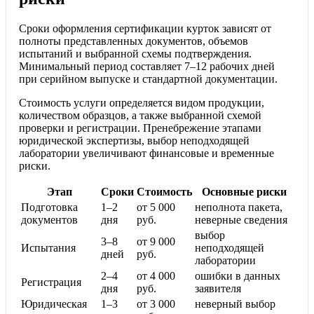
Сроки оформления сертификации курток зависят от
полноты представленных документов, объемов
испытаний и выбранной схемы подтверждения.
Минимальный период составляет 7–12 рабочих дней
при серийном выпуске и стандартной документации.
Стоимость услуги определяется видом продукции,
количеством образцов, а также выбранной схемой
проверки и регистрации. Пренебрежение этапами
юридической экспертизы, выбор неподходящей
лаборатории увеличивают финансовые и временные
риски.
Этап
Сроки
Стоимость
Основные риски
Подготовка
1–2
от 5 000
неполнота пакета,
документов
дня
руб.
неверные сведения
выбор
3–8
от 9 000
Испытания
неподходящей
дней
руб.
лаборатории
2–4
от 4 000
ошибки в данных
Регистрация
дня
руб.
заявителя
Юридическая
1–3
от 3 000
неверный выбор