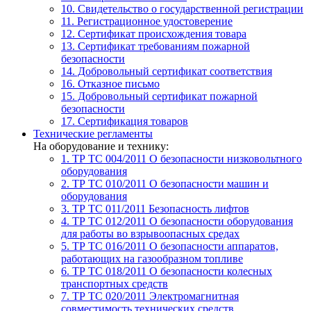
10. Свидетельство о государственной регистрации
11. Регистрационное удостоверение
12. Сертификат происхождения товара
13. Сертификат требованиям пожарной
безопасности
14. Добровольный сертификат соответствия
16. Отказное письмо
15. Добровольный сертификат пожарной
безопасности
17. Сертификация товаров
Технические регламенты
На оборудование и технику:
1. ТР ТС 004/2011
О безопасности низковольтного
оборудования
2. ТР ТС 010/2011
О безопасности машин и
оборудования
3. ТР ТС 011/2011
Безопасность лифтов
4. ТР ТС 012/2011
О безопасности оборудования
для работы во взрывоопасных средах
5. ТР ТС 016/2011
О безопасности аппаратов,
работающих на газообразном топливе
6. ТР ТС 018/2011
О безопасности колесных
транспортных средств
7. TР ТС 020/2011
Электромагнитная
совместимость технических средств