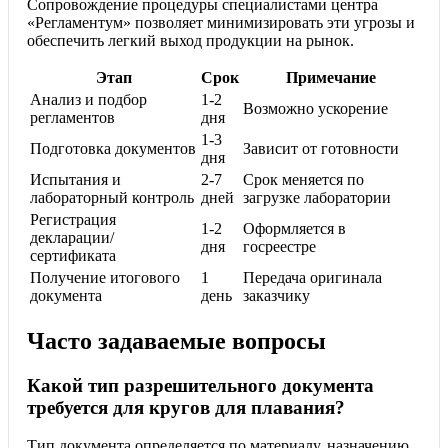
Сопровождение процедуры специалистами центра
«Регламентум» позволяет минимизировать эти угрозы и
обеспечить легкий выход продукции на рынок.
Этап
Срок
Примечание
Анализ и подбор
1-2
Возможно ускорение
регламентов
дня
1-3
Подготовка документов
Зависит от готовности
дня
Испытания и
2-7
Срок меняется по
лабораторный контроль
дней
загрузке лаборатории
Регистрация
1-2
Оформляется в
декларации/
дня
госреестре
сертификата
Получение итогового
1
Передача оригинала
документа
день
заказчику
Часто задаваемые вопросы
Какой тип разрешительного документа
требуется для кругов для плавания?
Тип документа определяется по материалу, назначению