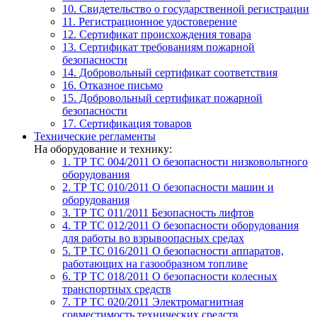
10. Свидетельство о государственной регистрации
11. Регистрационное удостоверение
12. Сертификат происхождения товара
13. Сертификат требованиям пожарной
безопасности
14. Добровольный сертификат соответствия
16. Отказное письмо
15. Добровольный сертификат пожарной
безопасности
17. Сертификация товаров
Технические регламенты
На оборудование и технику:
1. ТР ТС 004/2011
О безопасности низковольтного
оборудования
2. ТР ТС 010/2011
О безопасности машин и
оборудования
3. ТР ТС 011/2011
Безопасность лифтов
4. ТР ТС 012/2011
О безопасности оборудования
для работы во взрывоопасных средах
5. ТР ТС 016/2011
О безопасности аппаратов,
работающих на газообразном топливе
6. ТР ТС 018/2011
О безопасности колесных
транспортных средств
7. TР ТС 020/2011
Электромагнитная
совместимость технических средств