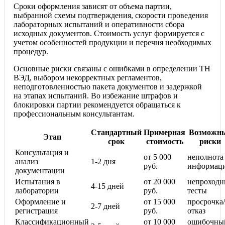
Сроки оформления зависят от объема партии,
выбранной схемы подтверждения, скорости проведения
лабораторных испытаний и оперативности сбора
исходных документов. Стоимость услуг формируется с
учетом особенностей продукции и перечня необходимых
процедур.
Основные риски связаны с ошибками в определении ТН
ВЭД, выбором некорректных регламентов,
неподготовленностью пакета документов и задержкой
на этапах испытаний. Во избежание штрафов и
блокировки партии рекомендуется обращаться к
профессиональным консультантам.
Стандартный
Примерная
Возможн
Этап
срок
стоимость
риски
Консультация и
от 5 000
неполнота
анализ
1-2 дня
руб.
информац
документации
Испытания в
от 20 000
непроходн
4-15 дней
лаборатории
руб.
тесты
Оформление и
от 15 000
просрочка/
2-7 дней
регистрация
руб.
отказ
Классификационный
от 10 000
ошибочны