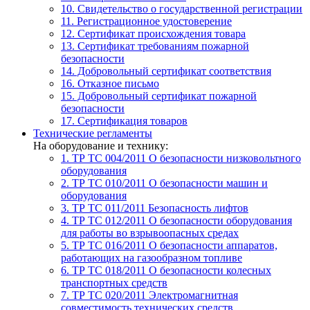
10. Свидетельство о государственной регистрации
11. Регистрационное удостоверение
12. Сертификат происхождения товара
13. Сертификат требованиям пожарной
безопасности
14. Добровольный сертификат соответствия
16. Отказное письмо
15. Добровольный сертификат пожарной
безопасности
17. Сертификация товаров
Технические регламенты
На оборудование и технику:
1. ТР ТС 004/2011
О безопасности низковольтного
оборудования
2. ТР ТС 010/2011
О безопасности машин и
оборудования
3. ТР ТС 011/2011
Безопасность лифтов
4. ТР ТС 012/2011
О безопасности оборудования
для работы во взрывоопасных средах
5. ТР ТС 016/2011
О безопасности аппаратов,
работающих на газообразном топливе
6. ТР ТС 018/2011
О безопасности колесных
транспортных средств
7. TР ТС 020/2011
Электромагнитная
совместимость технических средств