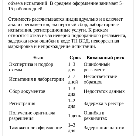
объема испытаний. В среднем оформление занимает 5–
15 рабочих дней.
Стоимость рассчитывается индивидуально и включает
анализ регламентов, экспертный сбор, лабораторные
испытания, регистрационные услуги. К рискам
относятся отказ из-за неверно подобранного регламента,
задержка из-за ошибки в коде ТН ВЭД, некорректная
маркировка и непрохождение испытаний.
Этап
Срок
Возможный риск
Экспертиза и подбор
1–3
Ошибочный
схемы
дня
регламент
2–7
Несоответствие
Испытания в лаборатории
дней
образцов
1–3
Сбор документов
Недостаток данных
дня
1–2
Регистрация
Задержка в реестре
дня
Получение оригинала
Ошибка в
1 день
разрешения
реквизитах
1–3
Таможенное оформление
Задержание партии
дня