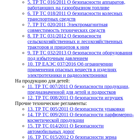
5. ТР ТС 016/2011
О безопасности аппаратов,
работающих на газообразном топливе
6. ТР ТС 018/2011
О безопасности колесных
транспортных средств
7. TР ТС 020/2011
Электромагнитная
совместимость технических средств
8. ТР ТС 031/2012
О безопасности
сельскохозяйственных и лесохозяйственных
тракторов и прицепов к ним
9. ТР ТС 032/2013
О безопасности оборудования
под избыточным давлением
10. ТР ЕАЭС 037/2016
Об ограничении
применения опасных веществ в изделиях
электротехники и радиоэлектроники
На продукцию для детей:
11. ТР ТС 007/2011
О безопасности продукции,
предназначенной для детей и подростков
12. ТР ТС 008/2011
О безопасности игрушек
Прочие технические регламенты:
13. ТР ТС 005/2011
О безопасности упаковки
14. ТР ТС 009/2011
О безопасности парфюмерно-
косметической продукции
15. ТР ТС 014/2011
О Безопасности
автомобильных дорог
16. ТР ТС 015/2012
О безопасности зерна