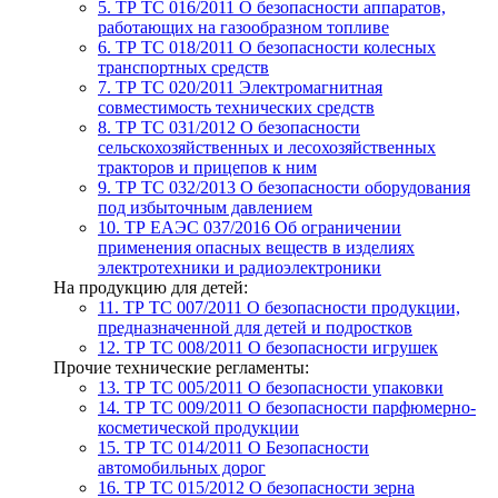
5. ТР ТС 016/2011
О безопасности аппаратов,
работающих на газообразном топливе
6. ТР ТС 018/2011
О безопасности колесных
транспортных средств
7. TР ТС 020/2011
Электромагнитная
совместимость технических средств
8. ТР ТС 031/2012
О безопасности
сельскохозяйственных и лесохозяйственных
тракторов и прицепов к ним
9. ТР ТС 032/2013
О безопасности оборудования
под избыточным давлением
10. ТР ЕАЭС 037/2016
Об ограничении
применения опасных веществ в изделиях
электротехники и радиоэлектроники
На продукцию для детей:
11. ТР ТС 007/2011
О безопасности продукции,
предназначенной для детей и подростков
12. ТР ТС 008/2011
О безопасности игрушек
Прочие технические регламенты:
13. ТР ТС 005/2011
О безопасности упаковки
14. ТР ТС 009/2011
О безопасности парфюмерно-
косметической продукции
15. ТР ТС 014/2011
О Безопасности
автомобильных дорог
16. ТР ТС 015/2012
О безопасности зерна