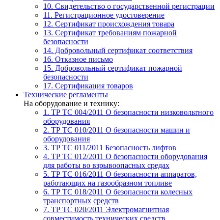
10. Свидетельство о государственной регистрации
11. Регистрационное удостоверение
12. Сертификат происхождения товара
13. Сертификат требованиям пожарной
безопасности
14. Добровольный сертификат соответствия
16. Отказное письмо
15. Добровольный сертификат пожарной
безопасности
17. Сертификация товаров
Технические регламенты
На оборудование и технику:
1. ТР ТС 004/2011
О безопасности низковольтного
оборудования
2. ТР ТС 010/2011
О безопасности машин и
оборудования
3. ТР ТС 011/2011
Безопасность лифтов
4. ТР ТС 012/2011
О безопасности оборудования
для работы во взрывоопасных средах
5. ТР ТС 016/2011
О безопасности аппаратов,
работающих на газообразном топливе
6. ТР ТС 018/2011
О безопасности колесных
транспортных средств
7. TР ТС 020/2011
Электромагнитная
совместимость технических средств